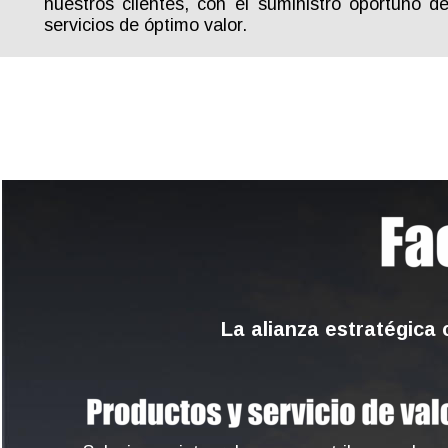
nuestros
clientes,
con
el
suministro
oportuno
d
servicios de óptimo valor. 
La alianza estratégica 