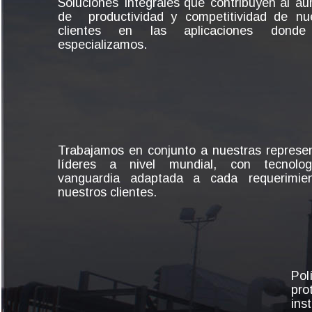
Soluciones
integrales
que
contribuyen
al
au
de
productividad
y
competitividad
de
nu
clientes
en
las
aplicaciones
donde
especializamos.
Trabajamos
en
conjunto
a
nuestras
represe
líderes
a
nivel
mundial,
con
tecnolog
vanguardia
adaptada
a
cada
requerimie
nuestros clientes. 
Pol
pro
ins