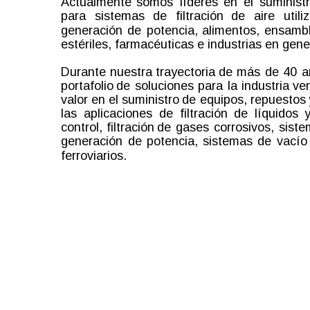
Actualmente
somos
líderes
en
el
suminist
para
sistemas
de
filtración
de
aire
utili
generación
de
potencia,
alimentos,
ensambl
estériles, farmacéuticas e industrias en gener
Durante
nuestra
trayectoria
de
más
de
40
a
portafolio
de
soluciones
para
la
industria
ve
valor
en
el
suministro
de
equipos,
repuestos
las
aplicaciones
de
filtración
de
líquidos
control,
filtración
de
gases
corrosivos,
siste
generación
de
potencia,
sistemas
de
vacío
ferroviarios.