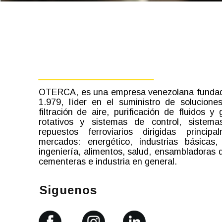
OTERCA,
es
una
empresa
venezolana
funda
1.979,
líder
en
el
suministro
de
solucione
filtración
de
aire,
purificación
de
fluidos
y
rotativos
y
sistemas
de
control,
sistema
repuestos
ferroviarios
dirigidas
principa
mercados:
energético,
industrias
básicas,
ingeniería,
alimentos,
salud,
ensambladoras
cementeras e industria en general.  
Siguenos 