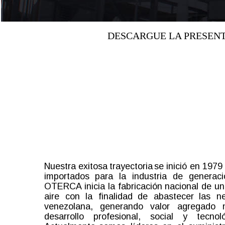
DESCARGUE LA PRESENT
Nuestra
exitosa
trayectoria
se
inició
en
1979
importados
para
la
industria
de
generaci
OTERCA
inicia
la
fabricación
nacional
de
un
aire
con
la
finalidad
de
abastecer
las
n
venezolana,
generando
valor
agregado
desarrollo
profesional,
social
y
tecnol