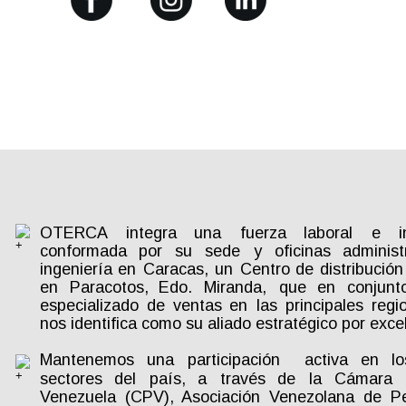
OTERCA
integra
una
fuerza
laboral
e
i
conformada
por
su
sede
y
oficinas
administ
ingeniería
en
Caracas,
un
Centro
de
distribución
en
Paracotos,
Edo.
Miranda,
que
en
conjunt
especializado
de
ventas
en
las
principales
regi
nos identifica como su aliado estratégico por excel
Mantenemos
una
participación
activa
en
lo
sectores
del
país,
a
través
de
la
Cámara
Venezuela
(CPV),
Asociación
Venezolana
de
Pe