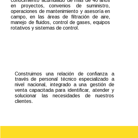
conocimiento
acumulado
de
más
de
40
años 
en
proyectos,
convenios
de
suministro, 
operaciones
de
mantenimiento
y
asesoría
en 
campo,
en
las
áreas
de
filtración
de
aire, 
manejo
de
fluidos,
control
de
gases,
equipos 
rotativos y sistemas de control.
Construimos
una
relación
de
confianza
a 
través
de
personal
técnico
especializado
a 
nivel
nacional,
integrado
a
una
gestión
de 
venta
capacitada
para
identificar,
atender
y 
solucionar
las
necesidades
de
nuestros 
clientes.   