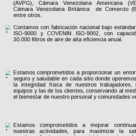
(AVPG),
Cámara
Venezolana
Americana
(V
Cámara
Venezolana
Británica
de
Comercio
(
entre otros. 
Contamos
con
fabricación
nacional
bajo
estándar
ISO-9000
y
COVENIN
ISO-9002,
con
capaci
30.000 filtros de aire de alta eficiencia anual.  
Estamos
comprometidos
a
proporcionar
un
ento
seguro
y
saludable
en
cada
sitio
donde
operemos
la
integridad
física
de
nuestros
trabajadores,
equipos
y
las
de
los
clientes,
conservando
al
med
el bienestar de nuestro personal y comunidades v
Estamos
comprometidos
a
mejorar
continu
nuestras
actividades,
para
maximizar
la
sa