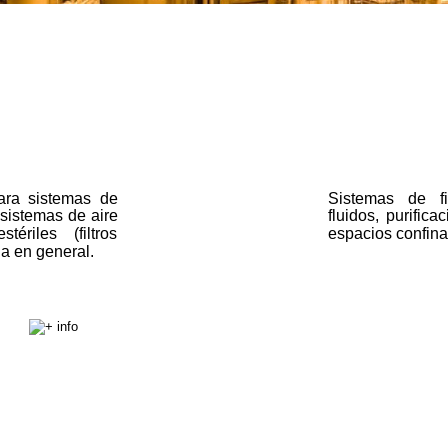
ara
sistemas
de 
Sistemas
de
f
sistemas
de
aire 
fluidos,
purificac
estériles
(filtros 
espacios confina
a en general. 