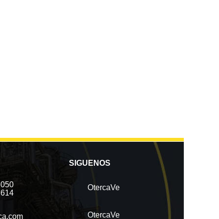
SIGUENOS
5050
OtercaVe
7614
OtercaVe
ca.com