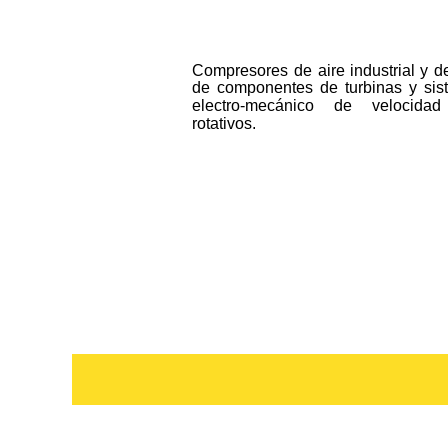
Compresores
de
aire
industrial
y
d
de
componentes
de
turbinas
y
sis
electro-mecánico
de
velocidad
rotativos. 