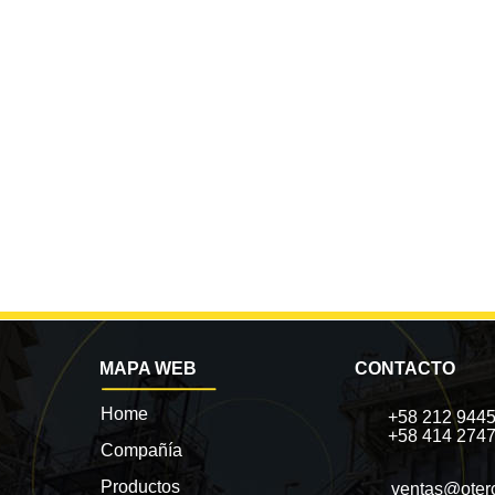
MAPA WEB
CONTACTO
Home
+58 212 944
+58 414 274
Compañía
Productos
ventas@oter