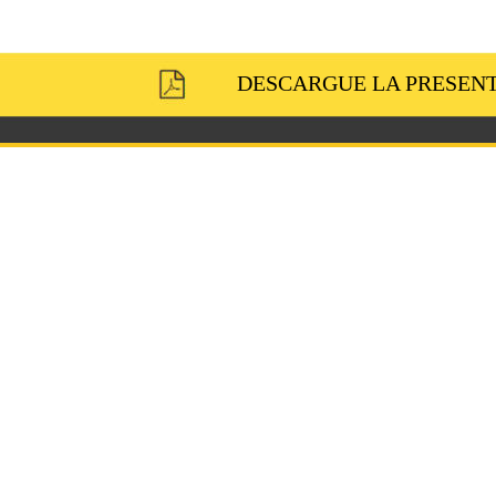
DESCARGUE LA PRESENT
 NOSOTROS
Nuestro
éxito
se
basa
en 
soluciones
integrales
que 